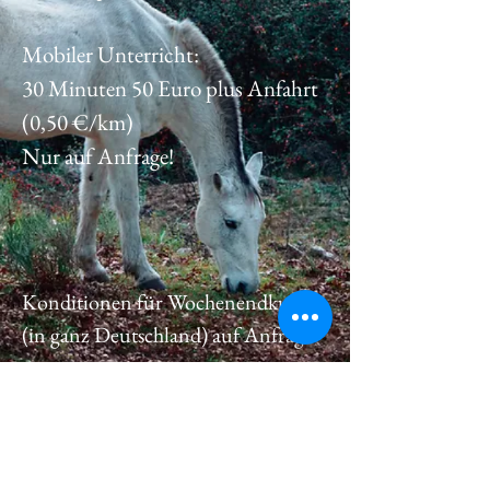
Mobiler Unterricht:
30 Minuten 50 Euro plus Anfahrt
(0,50 €/km)
Nur auf Anfrage!
Konditionen für Wochenendkurse
(in ganz Deutschland) auf Anfrage
Beritt:
Vollberitt (5 Einheiten/Woche)
1500 Euro im Monat inklusive